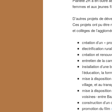
Planète 2R a en outre as
femmes et aux jeunes fil
D’autres projets de dével
Ces projets ont pu être 
et collèges de l’agglomé
création d’un « p
électrification rura
création et renouv
entretien de la car
installation d’une 
l’éducation, la for
mise à disposition
village, et au tran
mise à disposition
voisines- entre B
construction d’un 
promotion du film