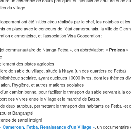
suré un ensemble de cours pratiques et intensifs de couture et de cu
les du village.
oppement ont été initiés et/ou réalisés par le chef, les notables et les
mis en place avec le concours de l’état camerounais, la ville de Cler
ration clermontoise, et l’association Visa Cooperation :
rojet communautaire de Ntanga-Fetba », en abbréviation:
« Projega »
.
le
ellement des pistes agricoles
rière de sable du village, située à Ntaya (un des quartiers de Fetba)
bibliothèque scolaire, ayant quelques 10000 livres, dont les thèmes div
mation, l’hygiène, et autres matières scolaires
 d’un camion benne, pour faciliter le transport du sable servant à la 
sport des vivres entre le village et le marché de Bazou
 de deux autobus, permettant le transport des habitants de Fetba -et 
azou et Bangangté
centre de santé intégré
« Cameroun. Fetba. Renaissance d’un Village »
, un documentaire 