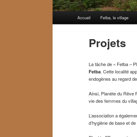
Menu
Accueil
Fetba, le village
Aller
principal
au
Projets
contenu
principal
La tâche de « Fetba – P
Fetba
. Cette localité ap
endogènes au regard de 
Ainsi, Planète du Rêve Ru
vie des femmes du villa
L’association a égalemen
d’hygiène de base et de 