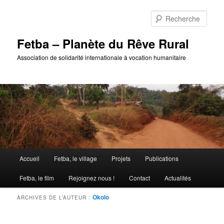
Rech
Fetba – Planète du Rêve Rural
Association de solidarité internationale à vocation humanitaire
Menu
Accueil
Fetba, le village
Projets
Publications
Aller
Aller
principal
Fetba, le film
Rejoignez nous !
Contact
Actualités
au
au
Okolo
ARCHIVES DE L’AUTEUR :
contenu
contenu
principal
secondaire